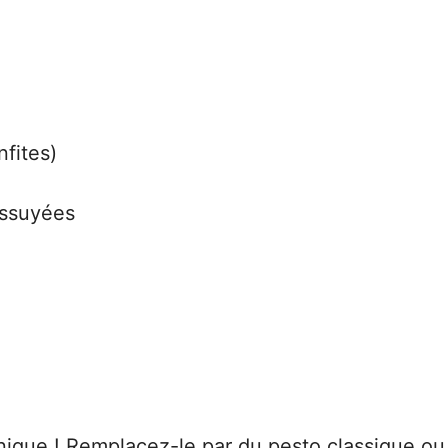
fites)
essuyées
anique ! Remplacez-le par du pesto classique 