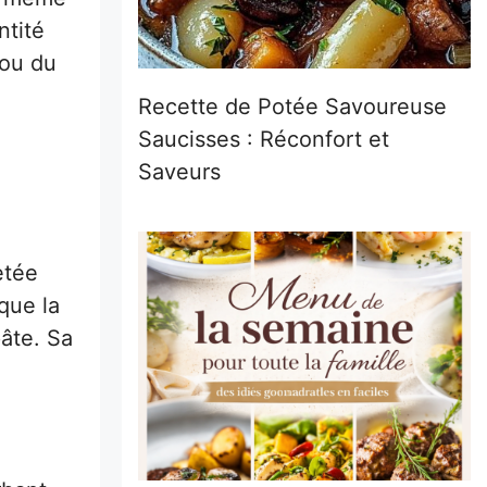
ntité
 ou du
Recette de Potée Savoureuse
Saucisses : Réconfort et
Saveurs
etée
que la
pâte. Sa