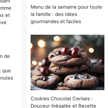
rbant
Menu de la semaine pour toute
 comme
la famille : des idées
ux et
gourmandes et faciles
ève
in de
n
t que
inutes
Cookies Chocolat Cerises :
Douceur Inégalée et Recette