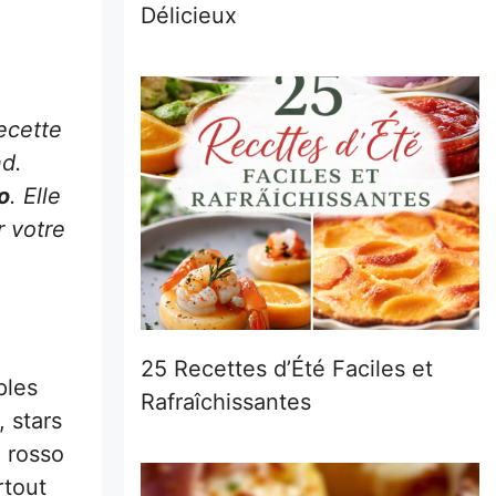
Délicieux
ecette
nd.
o
. Elle
r votre
25 Recettes d’Été Faciles et
ples
Rafraîchissantes
, stars
o rosso
rtout