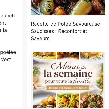
 brunch
ent
Recette de Potée Savoureuse
 la
Saucisses : Réconfort et
Saveurs
e poêlée
c’est