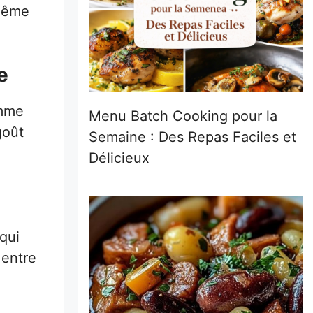
 même
e
omme
Menu Batch Cooking pour la
goût
Semaine : Des Repas Faciles et
Délicieux
qui
 entre