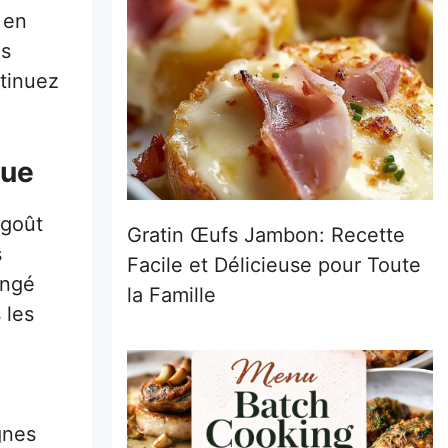
 en
es
ntinuez
que
 goût
Gratin Œufs Jambon: Recette
s
Facile et Délicieuse pour Toute
angé
la Famille
 les
,
gnes