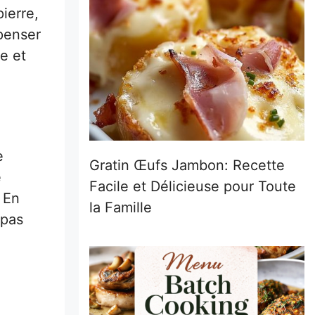
ierre,
 penser
e et
e
Gratin Œufs Jambon: Recette
e
Facile et Délicieuse pour Toute
. En
la Famille
 pas