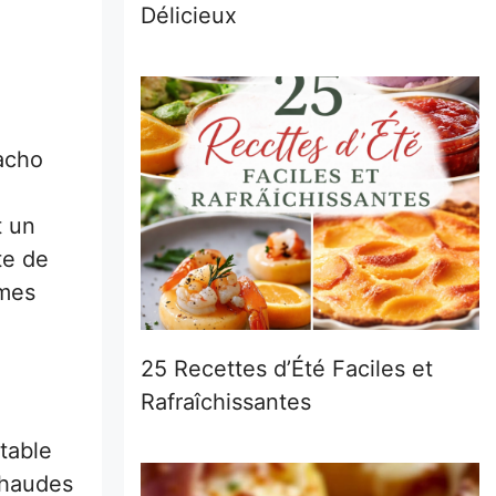
Délicieux
pacho
t un
te de
 mes
25 Recettes d’Été Faciles et
Rafraîchissantes
itable
 chaudes