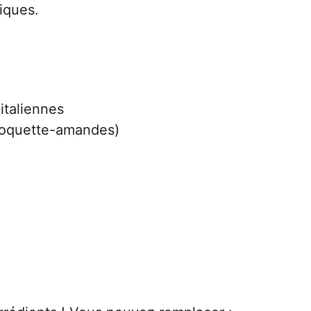
iques.
italiennes
(roquette-amandes)