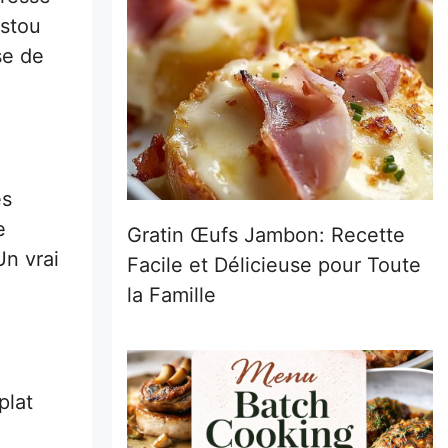
istou
se de
es
e
Gratin Œufs Jambon: Recette
Un vrai
Facile et Délicieuse pour Toute
la Famille
plat