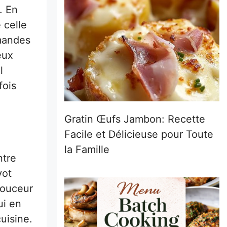
. En
e celle
amandes
eux
l
fois
Gratin Œufs Jambon: Recette
Facile et Délicieuse pour Toute
la Famille
ntre
vot
douceur
ui en
uisine.