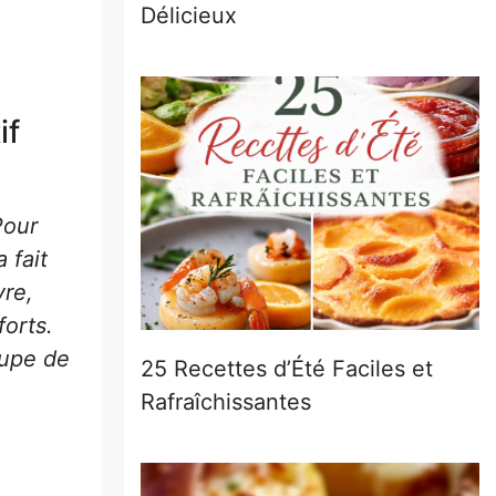
Délicieux
if
Pour
 fait
re,
forts.
oupe de
25 Recettes d’Été Faciles et
Rafraîchissantes