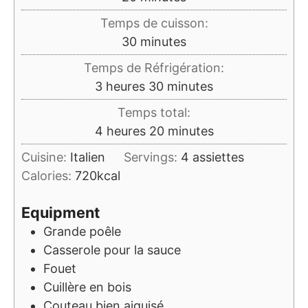
Temps de cuisson:
minutes
30
minutes
Temps de Réfrigération:
heures
minutes
3
heures
30
minutes
Temps total:
heures
minutes
4
heures
20
minutes
Cuisine:
Italien
Servings:
4
assiettes
Calories:
720
kcal
Equipment
Grande poêle
Casserole pour la sauce
Fouet
Cuillère en bois
Couteau bien aiguisé