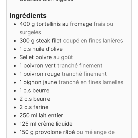
Ingrédients
400
g
tortellinis au fromage
frais ou
surgelés
300
g
steak filet
coupé en fines lanières
1
c.s
huile d'olive
Sel et poivre
au goût
1
poivron vert
tranché finement
1
poivron rouge
tranché finement
1
oignon jaune
tranché en fines lamelles
1
c.s
beurre
2
c.s
beurre
2
c.s
farine
250
ml
lait entier
125
ml
crème liquide
150
g
provolone râpé
ou mélange de