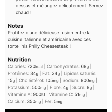
dessus et mélangez délicatement. Servez
chaud !
Notes
Profitez d'une délicieuse fusion entre la
cuisine italienne et américaine avec ces
tortellinis Philly Cheesesteak !
Nutrition
Calories:
720
|
Carbohydrates:
68
|
kcal
g
Protéines:
34
|
Fat:
34
|
Lipides saturés:
g
g
15
|
Choléstérol:
105
|
Sodium:
800
|
g
mg
mg
Potassium:
500
|
Fibre:
4
|
Sucre:
8
|
mg
g
g
Vitamine A:
900
|
Vitamine C:
51
|
IU
mg
Calcium:
350
|
Fer:
5
mg
mg