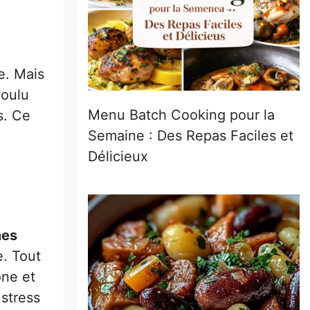
e. Mais
voulu
Menu Batch Cooking pour la
s. Ce
Semaine : Des Repas Faciles et
Délicieux
mes
e. Tout
one et
 stress