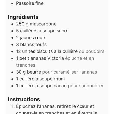
Passoire fine
Ingrédients
250
g
mascarpone
5
cuillères à soupe
sucre
2
jaunes
œufs
3
blancs
œufs
12
unités
biscuits à la cuillère
ou boudoirs
1
petit ananas Victoria
épluché et en
tranches
30
g
beurre
pour caraméliser l'ananas
1
cuillère à soupe
rhum
1
cuillère à soupe
cacao
pour saupoudrer
Instructions
Épluchez l'ananas, retirez le cœur et
coupez-le en tranches et en éventails.