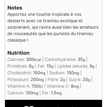
Notes
Apportez une touche tropicale à vos
desserts avec ce tiramisu exotique et
surprenant, qui ravira aussi bien les amateurs
de nouveautés que les puristes du tiramisu
classique !
Nutrition
Calories:
300
|
Carbohydrates:
35
|
kcal
g
Protéines:
6
|
Fat:
15
|
Lipides saturés:
9
|
g
g
g
Choléstérol:
150
|
Sodium:
150
|
mg
mg
Potassium:
200
|
Fibre:
2
|
Sucre:
25
|
mg
g
g
Vitamine A:
700
|
Vitamine C:
8
|
IU
mg
Calcium:
100
|
Fer:
1.5
mg
mg