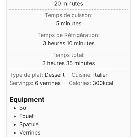
minutes
20
minutes
Temps de cuisson:
minutes
5
minutes
Temps de Réfrigération:
heures
minutes
3
heures
10
minutes
Temps total:
heures
minutes
3
heures
35
minutes
Type de plat:
Dessert
Cuisine:
Italien
Servings:
6
verrines
Calories:
300
kcal
Equipment
Bol
Fouet
Spatule
Verrines