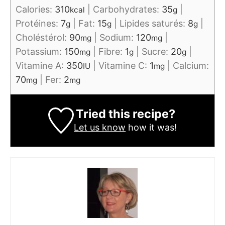
Calories:
310
|
Carbohydrates:
35
|
kcal
g
Protéines:
7
|
Fat:
15
|
Lipides saturés:
8
|
g
g
g
Choléstérol:
90
|
Sodium:
120
|
mg
mg
Potassium:
150
|
Fibre:
1
|
Sucre:
20
|
mg
g
g
Vitamine A:
350
|
Vitamine C:
1
|
Calcium:
IU
mg
70
|
Fer:
2
mg
mg
Tried this recipe?
Let us know
how it was!