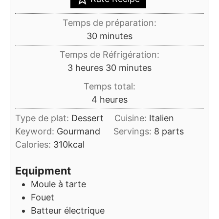
Temps de préparation:
minutes
30
minutes
Temps de Réfrigération:
heures
minutes
3
heures
30
minutes
Temps total:
heures
4
heures
Type de plat:
Dessert
Cuisine:
Italien
Keyword:
Gourmand
Servings:
8
parts
Calories:
310
kcal
Equipment
Moule à tarte
Fouet
Batteur électrique