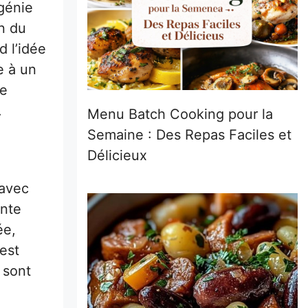
 génie
in du
d l’idée
e à un
ne
.
Menu Batch Cooking pour la
Semaine : Des Repas Faciles et
Délicieux
 avec
ante
ée,
est
 sont