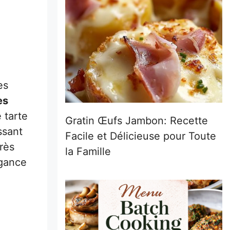
es
es
 tarte
Gratin Œufs Jambon: Recette
ssant
Facile et Délicieuse pour Toute
rès
la Famille
égance