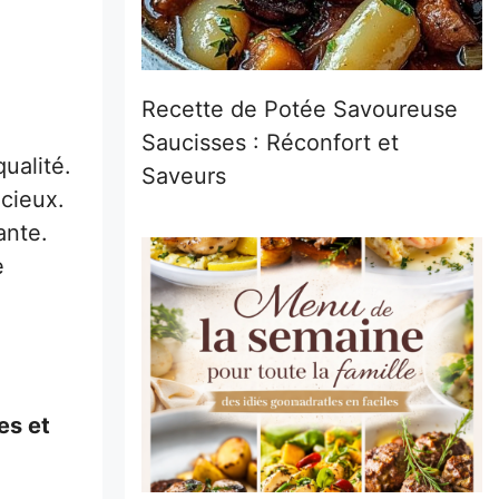
Recette de Potée Savoureuse
Saucisses : Réconfort et
ualité.
Saveurs
icieux.
ante.
e
es et