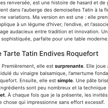
es renversée, est une histoire de hasard et de
ident dans l’auberge des demoiselles Tatin à la f
une variations. Ma version en est une : elle pren
plique à un légume d’hiver, l’endive, et l’associ
iage audacieux entre tradition et innovation. U
 sophistiquée, parfaite pour une table moderne
e Tarte Tatin Endives Roquefort
. Premièrement, elle est
surprenante
. Elle joue
acidulé du vinaigre balsamique, l’amertume fond
uefort. Ensuite, elle est
simple
. Une pâte bris
ngrédients sont peu nombreux et la technique 
fet
. À chaque fois que je la présente, les invités
ue chose qui impressionne sans effort excessif.