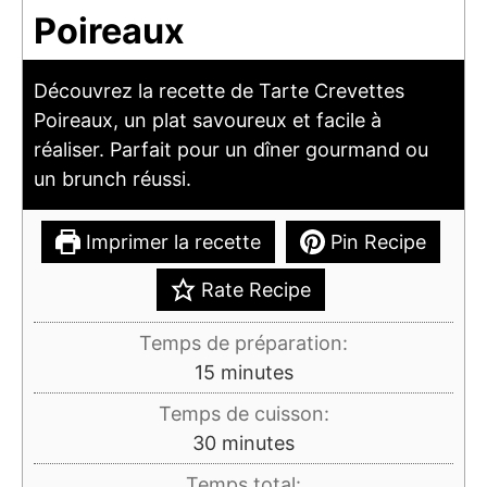
Poireaux
Découvrez la recette de Tarte Crevettes
Poireaux, un plat savoureux et facile à
réaliser. Parfait pour un dîner gourmand ou
un brunch réussi.
Imprimer la recette
Pin Recipe
Rate Recipe
Temps de préparation:
minutes
15
minutes
Temps de cuisson:
minutes
30
minutes
Temps total: