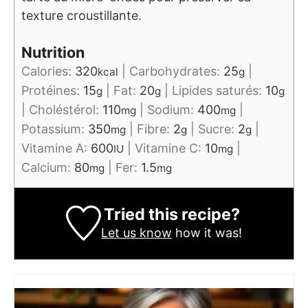
texture croustillante.
Nutrition
Calories:
320
|
Carbohydrates:
25
|
kcal
g
Protéines:
15
|
Fat:
20
|
Lipides saturés:
10
g
g
g
|
Choléstérol:
110
|
Sodium:
400
|
mg
mg
Potassium:
350
|
Fibre:
2
|
Sucre:
2
|
mg
g
g
Vitamine A:
600
|
Vitamine C:
10
|
IU
mg
Calcium:
80
|
Fer:
1.5
mg
mg
Tried this recipe?
Let us know
how it was!