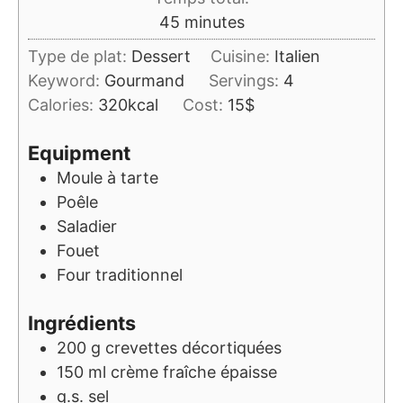
minutes
45
minutes
Type de plat:
Dessert
Cuisine:
Italien
Keyword:
Gourmand
Servings:
4
Calories:
320
kcal
Cost:
15$
Equipment
Moule à tarte
Poêle
Saladier
Fouet
Four traditionnel
Ingrédients
200
g
crevettes décortiquées
150
ml
crème fraîche épaisse
q.s.
sel