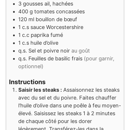
3
gousses
ail, hachées
400
g
tomates concassées
120
ml
bouillon de bœuf
1
c.s
sauce Worcestershire
1
c.c
paprika fumé
1
c.s
huile d’olive
q.s.
Sel et poivre noir
au goût
q.s.
Feuilles de basilic frais
(pour garnir,
optionnel)
Instructions
Saisir les steaks :
Assaisonnez les steaks
avec du sel et du poivre. Faites chauffer
l’huile d’olive dans une poêle à feu moyen-
élevé. Saisissez les steaks 1 à 2 minutes
de chaque côté pour les dorer
légèrement. Transférez-les dans la