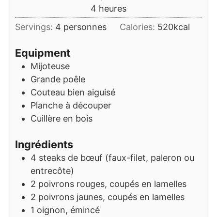
heures
4
heures
Servings:
4
personnes
Calories:
520
kcal
Equipment
Mijoteuse
Grande poêle
Couteau bien aiguisé
Planche à découper
Cuillère en bois
Ingrédients
4
steaks de bœuf (faux-filet, paleron ou
entrecôte)
2
poivrons rouges, coupés en lamelles
2
poivrons jaunes, coupés en lamelles
1
oignon, émincé