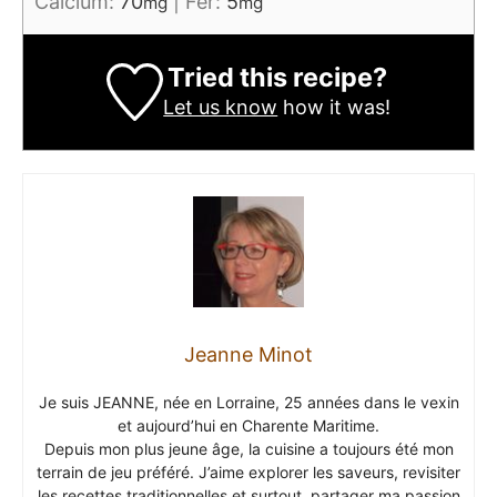
Calcium:
70
|
Fer:
5
mg
mg
Tried this recipe?
Let us know
how it was!
Jeanne Minot
Je suis JEANNE, née en Lorraine, 25 années dans le vexin
et aujourd’hui en Charente Maritime.
Depuis mon plus jeune âge, la cuisine a toujours été mon
terrain de jeu préféré. J’aime explorer les saveurs, revisiter
les recettes traditionnelles et surtout, partager ma passion