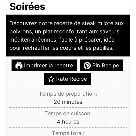
Soirées
Découvrez notre recette de steak mijoté aux
poivrons, un plat réconfortant aux saveurs
méditerranéennes, facile à préparer, idéal
pour réchauffer les cœurs et les papilles.
Imprimer la recette
Pin Recipe
Rate Recipe
Temps de préparation:
minutes
20
minutes
Temps de cuisson:
heures
4
heures
Temps total: