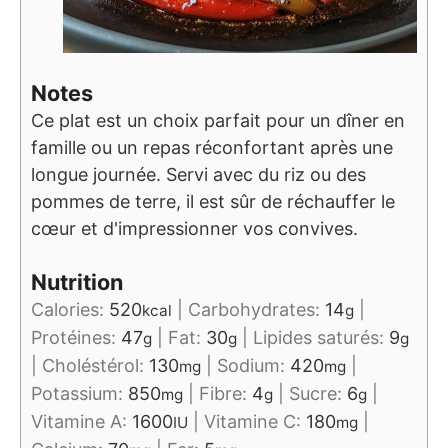
Notes
Ce plat est un choix parfait pour un dîner en
famille ou un repas réconfortant après une
longue journée. Servi avec du riz ou des
pommes de terre, il est sûr de réchauffer le
cœur et d'impressionner vos convives.
Nutrition
Calories:
520
|
Carbohydrates:
14
|
kcal
g
Protéines:
47
|
Fat:
30
|
Lipides saturés:
9
g
g
g
|
Choléstérol:
130
|
Sodium:
420
|
mg
mg
Potassium:
850
|
Fibre:
4
|
Sucre:
6
|
mg
g
g
Vitamine A:
1600
|
Vitamine C:
180
|
IU
mg