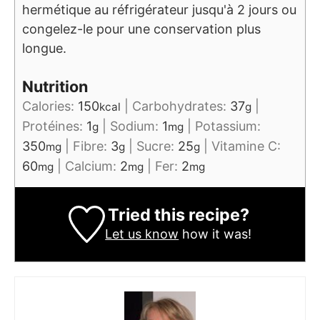
hermétique au réfrigérateur jusqu'à 2 jours ou
congelez-le pour une conservation plus
longue.
Nutrition
Calories:
150
|
Carbohydrates:
37
|
kcal
g
Protéines:
1
|
Sodium:
1
|
Potassium:
g
mg
350
|
Fibre:
3
|
Sucre:
25
|
Vitamine C:
mg
g
g
60
|
Calcium:
2
|
Fer:
2
mg
mg
mg
Tried this recipe?
Let us know
how it was!