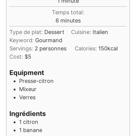
minute
1
minute
Temps total:
minutes
6
minutes
Type de plat:
Dessert
Cuisine:
Italien
Keyword:
Gourmand
Servings:
2
personnes
Calories:
150
kcal
Cost:
$5
Equipment
Presse-citron
Mixeur
Verres
Ingrédients
1
citron
1
banane