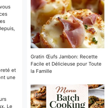
 vous
 ces
ces
Depuis,
Gratin Œufs Jambon: Recette
Facile et Délicieuse pour Toute
reté et
la Famille
ent une
urs
ux. Le