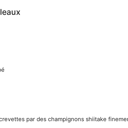
uleaux
pé
revettes par des champignons shiitake fineme