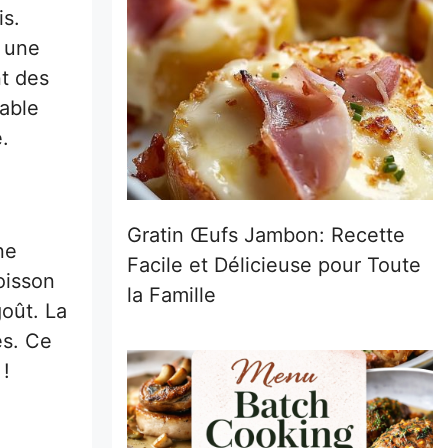
is.
t une
t des
table
.
Gratin Œufs Jambon: Recette
ne
Facile et Délicieuse pour Toute
oisson
la Famille
oût. La
es. Ce
 !