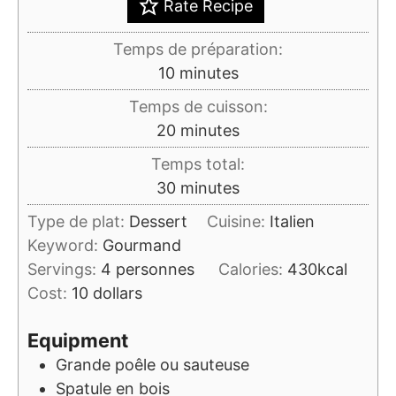
Rate Recipe
Temps de préparation:
minutes
10
minutes
Temps de cuisson:
minutes
20
minutes
Temps total:
minutes
30
minutes
Type de plat:
Dessert
Cuisine:
Italien
Keyword:
Gourmand
Servings:
4
personnes
Calories:
430
kcal
Cost:
10 dollars
Equipment
Grande poêle ou sauteuse
Spatule en bois