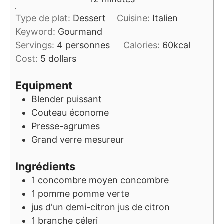
Type de plat:
Dessert
Cuisine:
Italien
Keyword:
Gourmand
Servings:
4
personnes
Calories:
60
kcal
Cost:
5 dollars
Equipment
Blender puissant
Couteau économe
Presse-agrumes
Grand verre mesureur
Ingrédients
1
concombre moyen
concombre
1
pomme
pomme verte
jus
d'un demi-citron
jus de citron
1
branche
céleri