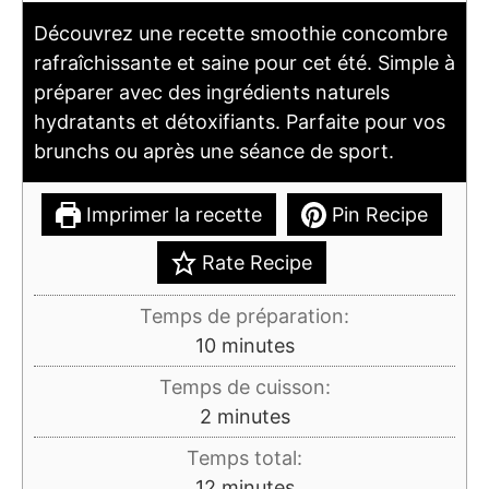
Découvrez une recette smoothie concombre
rafraîchissante et saine pour cet été. Simple à
préparer avec des ingrédients naturels
hydratants et détoxifiants. Parfaite pour vos
brunchs ou après une séance de sport.
Imprimer la recette
Pin Recipe
Rate Recipe
Temps de préparation:
minutes
10
minutes
Temps de cuisson:
minutes
2
minutes
Temps total:
minutes
12
minutes