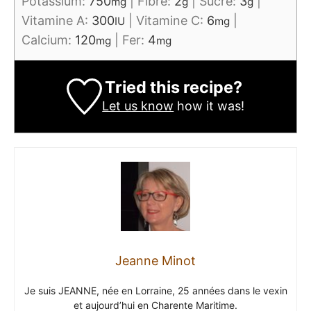
Potassium:
750
|
Fibre:
2
|
Sucre:
3
|
mg
g
g
Vitamine A:
300
|
Vitamine C:
6
|
IU
mg
Calcium:
120
|
Fer:
4
mg
mg
Tried this recipe?
Let us know
how it was!
Jeanne Minot
Je suis JEANNE, née en Lorraine, 25 années dans le vexin
et aujourd’hui en Charente Maritime.