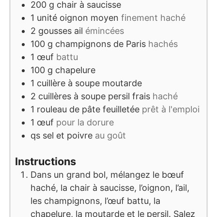
200
g
chair à saucisse
1
unité
oignon moyen
finement haché
2
gousses
ail
émincées
100
g
champignons de Paris
hachés
1
œuf
battu
100
g
chapelure
1
cuillère à soupe
moutarde
2
cuillères à soupe
persil frais
haché
1
rouleau de pâte feuilletée
prêt à l'emploi
1
œuf
pour la dorure
qs
sel et poivre
au goût
Instructions
Dans un grand bol, mélangez le bœuf
haché, la chair à saucisse, l’oignon, l’ail,
les champignons, l’œuf battu, la
chapelure, la moutarde et le persil. Salez