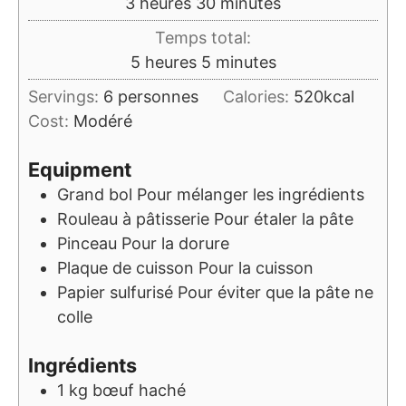
heures
minutes
3
heures
30
minutes
Temps total:
heures
minutes
5
heures
5
minutes
Servings:
6
personnes
Calories:
520
kcal
Cost:
Modéré
Equipment
Grand bol
Pour mélanger les ingrédients
Rouleau à pâtisserie
Pour étaler la pâte
Pinceau
Pour la dorure
Plaque de cuisson
Pour la cuisson
Papier sulfurisé
Pour éviter que la pâte ne
colle
Ingrédients
1
kg
bœuf haché