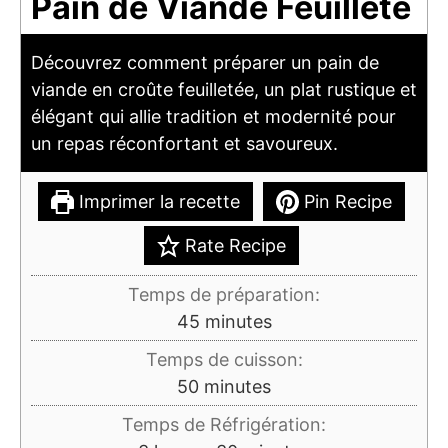
Pain de Viande Feuilleté
Découvrez comment préparer un pain de
viande en croûte feuilletée, un plat rustique et
élégant qui allie tradition et modernité pour
un repas réconfortant et savoureux.
Imprimer la recette
Pin Recipe
Rate Recipe
Temps de préparation:
minutes
45
minutes
Temps de cuisson:
minutes
50
minutes
Temps de Réfrigération: