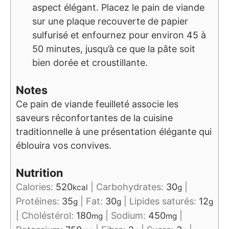
aspect élégant. Placez le pain de viande
sur une plaque recouverte de papier
sulfurisé et enfournez pour environ 45 à
50 minutes, jusqu’à ce que la pâte soit
bien dorée et croustillante.
Notes
Ce pain de viande feuilleté associe les
saveurs réconfortantes de la cuisine
traditionnelle à une présentation élégante qui
éblouira vos convives.
Nutrition
Calories:
520
|
Carbohydrates:
30
|
kcal
g
Protéines:
35
|
Fat:
30
|
Lipides saturés:
12
g
g
g
|
Choléstérol:
180
|
Sodium:
450
|
mg
mg