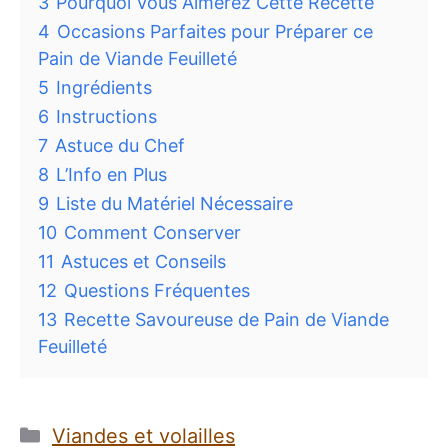
3
Pourquoi Vous Aimerez Cette Recette
4
Occasions Parfaites pour Préparer ce
Pain de Viande Feuilleté
5
Ingrédients
6
Instructions
7
Astuce du Chef
8
L’Info en Plus
9
Liste du Matériel Nécessaire
10
Comment Conserver
11
Astuces et Conseils
12
Questions Fréquentes
13
Recette Savoureuse de Pain de Viande
Feuilleté
Catégories
Viandes et volailles