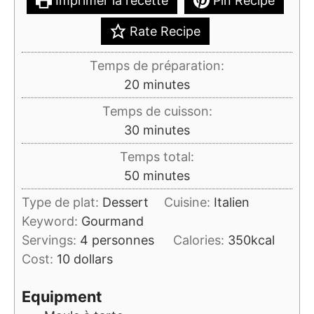
Imprimer la recette
Pin Recipe
Rate Recipe
Temps de préparation:
minutes
20
minutes
Temps de cuisson:
minutes
30
minutes
Temps total:
minutes
50
minutes
Type de plat:
Dessert
Cuisine:
Italien
Keyword:
Gourmand
Servings:
4
personnes
Calories:
350
kcal
Cost:
10 dollars
Equipment