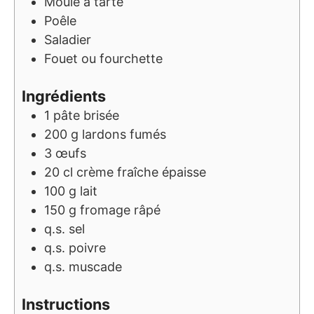
Moule à tarte
Poêle
Saladier
Fouet ou fourchette
Ingrédients
1
pâte brisée
200
g
lardons fumés
3
œufs
20
cl
crème fraîche épaisse
100
g
lait
150
g
fromage râpé
q.s.
sel
q.s.
poivre
q.s.
muscade
Instructions