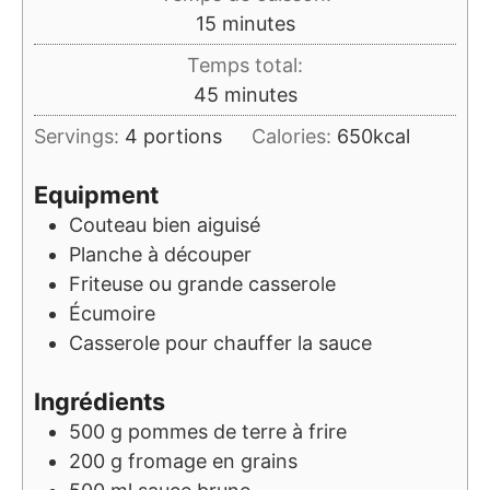
minutes
15
minutes
Temps total:
minutes
45
minutes
Servings:
4
portions
Calories:
650
kcal
Equipment
Couteau bien aiguisé
Planche à découper
Friteuse ou grande casserole
Écumoire
Casserole pour chauffer la sauce
Ingrédients
500
g
pommes de terre à frire
200
g
fromage en grains