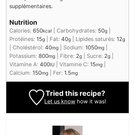
supplémentaires.
Nutrition
Calories:
650
|
Carbohydrates:
50
|
kcal
g
Protéines:
15
|
Fat:
40
|
Lipides saturés:
12
g
g
g
|
Choléstérol:
40
|
Sodium:
1050
|
mg
mg
Potassium:
800
|
Fibre:
2
|
Sucre:
2
|
mg
g
g
Vitamine A:
400
|
Vitamine C:
15
|
IU
mg
Calcium:
150
|
Fer:
1.5
mg
mg
Tried this recipe?
Let us know
how it was!