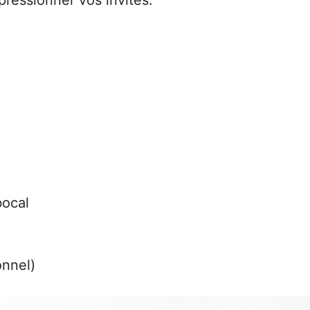
e
bocal
onnel)