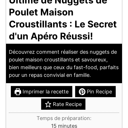
Ultime de Nuggets de
Poulet Maison
Croustillants : Le Secret
d'un Apéro Réussi!
Découvrez comment réaliser des nuggets de
poulet maison croustillants et savoureux,
bien meilleurs que ceux du fast-food, parfaits
pour un repas convivial en famille.
Imprimer la recette
Pin Recipe
Rate Recipe
Temps de préparation:
minutes
15
minutes