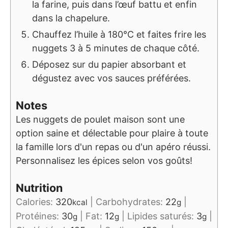
la farine, puis dans l’œuf battu et enfin
dans la chapelure.
Chauffez l’huile à 180°C et faites frire les
nuggets 3 à 5 minutes de chaque côté.
Déposez sur du papier absorbant et
dégustez avec vos sauces préférées.
Notes
Les nuggets de poulet maison sont une
option saine et délectable pour plaire à toute
la famille lors d'un repas ou d'un apéro réussi.
Personnalisez les épices selon vos goûts!
Nutrition
Calories:
320
|
Carbohydrates:
22
|
kcal
g
Protéines:
30
|
Fat:
12
|
Lipides saturés:
3
|
g
g
g