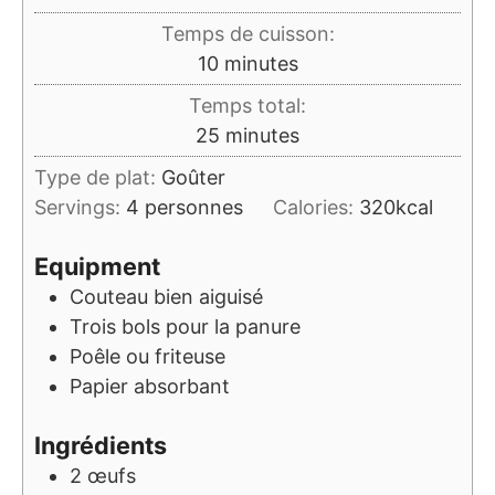
Temps de cuisson:
minutes
10
minutes
Temps total:
minutes
25
minutes
Type de plat:
Goûter
Servings:
4
personnes
Calories:
320
kcal
Equipment
Couteau bien aiguisé
Trois bols pour la panure
Poêle ou friteuse
Papier absorbant
Ingrédients
2
œufs