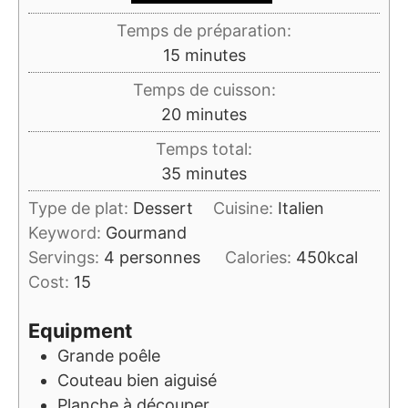
Temps de préparation:
minutes
15
minutes
Temps de cuisson:
minutes
20
minutes
Temps total:
minutes
35
minutes
Type de plat:
Dessert
Cuisine:
Italien
Keyword:
Gourmand
Servings:
4
personnes
Calories:
450
kcal
Cost:
15
Equipment
Grande poêle
Couteau bien aiguisé
Planche à découper