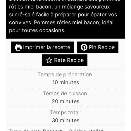
rôties miel bacon, un mélange savoureux
sucré-salé facile à préparer pour épater vos
convives. Pommes rôties miel bacon, idéal
pour toutes occasions.
Imprimer la recette
Pin Recipe
Rate Recipe
Temps de préparation:
minutes
10
minutes
Temps de cuisson:
minutes
20
minutes
Temps total:
minutes
30
minutes