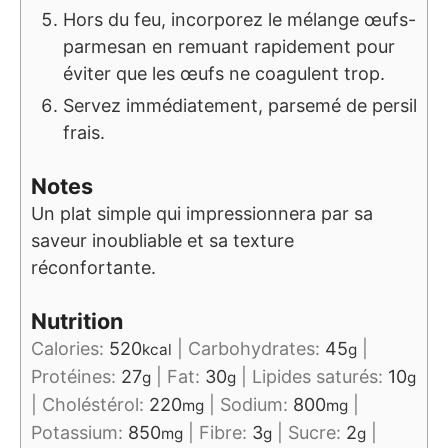
Hors du feu, incorporez le mélange œufs-
parmesan en remuant rapidement pour
éviter que les œufs ne coagulent trop.
Servez immédiatement, parsemé de persil
frais.
Notes
Un plat simple qui impressionnera par sa
saveur inoubliable et sa texture
réconfortante.
Nutrition
Calories:
520
|
Carbohydrates:
45
|
kcal
g
Protéines:
27
|
Fat:
30
|
Lipides saturés:
10
g
g
g
|
Choléstérol:
220
|
Sodium:
800
|
mg
mg
Potassium:
850
|
Fibre:
3
|
Sucre:
2
|
mg
g
g