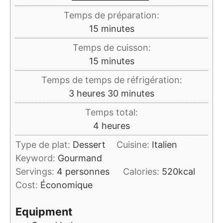
Temps de préparation:
minutes
15
minutes
Temps de cuisson:
minutes
15
minutes
Temps de temps de réfrigération:
heures
minutes
3
heures
30
minutes
Temps total:
heures
4
heures
Type de plat:
Dessert
Cuisine:
Italien
Keyword:
Gourmand
Servings:
4
personnes
Calories:
520
kcal
Cost:
Économique
Equipment