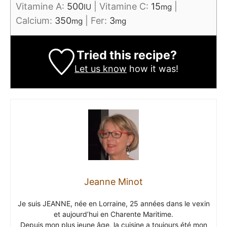
Vitamine A:
500
|
Vitamine C:
15
|
IU
mg
Calcium:
350
|
Fer:
3
mg
mg
Tried this recipe?
Let us know
how it was!
Jeanne Minot
Je suis JEANNE, née en Lorraine, 25 années dans le vexin
et aujourd’hui en Charente Maritime.
Depuis mon plus jeune âge, la cuisine a toujours été mon