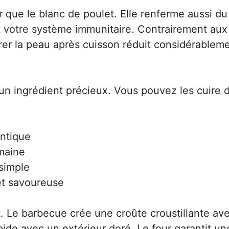
r que le blanc de poulet. Elle renferme aussi du
t votre système immunitaire. Contrairement aux
irer la peau après cuisson réduit considérableme
 un ingrédient précieux. Vous pouvez les cuire 
ntique
maine
simple
et savoureuse
 Le barbecue crée une croûte croustillante av
ide avec un extérieur doré. Le four garantit un