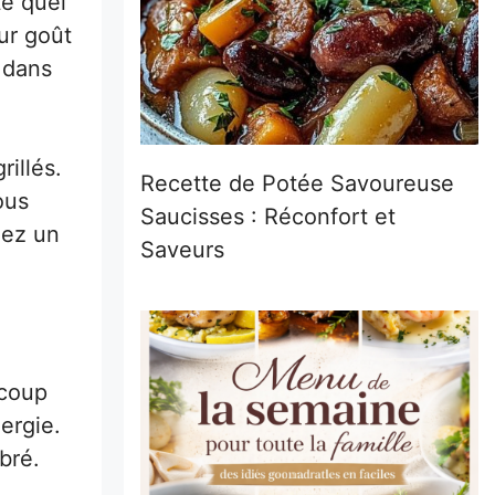
te quel
eur goût
s dans
rillés.
Recette de Potée Savoureuse
ous
Saucisses : Réconfort et
iez un
Saveurs
ucoup
ergie.
bré.