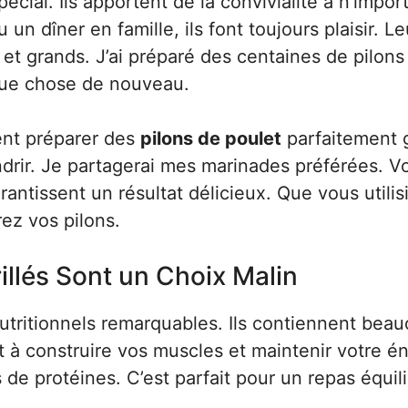
cial. Ils apportent de la convivialité à n’impor
n dîner en famille, ils font toujours plaisir. L
s et grands. J’ai préparé des centaines de pilon
que chose de nouveau.
ent préparer des
pilons de poulet
parfaitement g
drir. Je partagerai mes marinades préférées. V
antissent un résultat délicieux. Que vous utilis
ez vos pilons.
illés Sont un Choix Malin
nutritionnels remarquables. Ils contiennent bea
t à construire vos muscles et maintenir votre én
e protéines. C’est parfait pour un repas équili