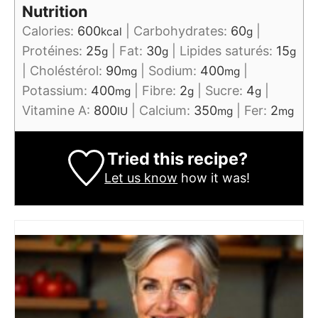
Nutrition
Calories:
600
|
Carbohydrates:
60
|
kcal
g
Protéines:
25
|
Fat:
30
|
Lipides saturés:
15
g
g
g
|
Choléstérol:
90
|
Sodium:
400
|
mg
mg
Potassium:
400
|
Fibre:
2
|
Sucre:
4
|
mg
g
g
Vitamine A:
800
|
Calcium:
350
|
Fer:
2
IU
mg
mg
Tried this recipe?
Let us know
how it was!