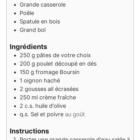
Grande casserole
Poêle
Spatule en bois
Grand bol
Ingrédients
250
g
pâtes de votre choix
200
g
poulet découpé en dés
150
g
fromage Boursin
1
oignon haché
2
gousses
ail écrasées
250
ml
crème fraîche
2
c.s.
huile d'olive
q.s.
Sel et poivre
au goût
Instructions
Porter une grande casserole d'eau salée à