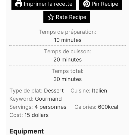
Imprimer la recette
Pin Recipe
Rate Recipe
Temps de préparation:
minutes
10
minutes
Temps de cuisson:
minutes
20
minutes
Temps total:
minutes
30
minutes
Type de plat:
Dessert
Cuisine:
Italien
Keyword:
Gourmand
Servings:
4
personnes
Calories:
600
kcal
Cost:
15 dollars
Equipment