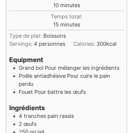
minutes
10
minutes
Temps total:
minutes
15
minutes
Type de plat:
Boissons
Servings:
4
personnes
Calories:
300
kcal
Equipment
Grand bol
Pour mélanger les ingrédients
Poêle antiadhésive
Pour cuire le pain
perdu
Fouet
Pour battre les œufs
Ingrédients
4
tranches
pain rassis
2
œufs
250
ml
lait