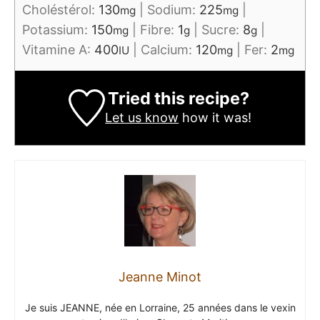
Choléstérol:
130
|
Sodium:
225
|
mg
mg
Potassium:
150
|
Fibre:
1
|
Sucre:
8
|
mg
g
g
Vitamine A:
400
|
Calcium:
120
|
Fer:
2
IU
mg
mg
Tried this recipe?
Let us know
how it was!
Jeanne Minot
Je suis JEANNE, née en Lorraine, 25 années dans le vexin