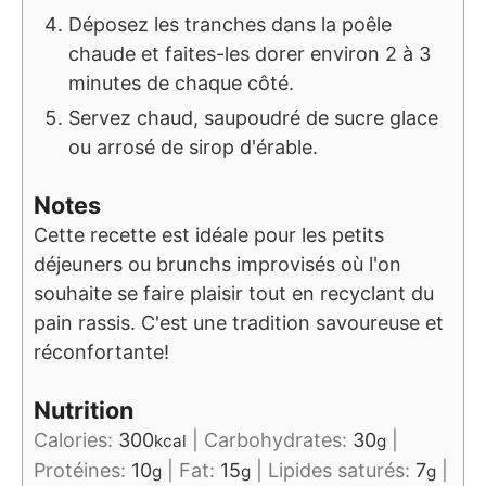
Déposez les tranches dans la poêle
chaude et faites-les dorer environ 2 à 3
minutes de chaque côté.
Servez chaud, saupoudré de sucre glace
ou arrosé de sirop d'érable.
Notes
Cette recette est idéale pour les petits
déjeuners ou brunchs improvisés où l'on
souhaite se faire plaisir tout en recyclant du
pain rassis. C'est une tradition savoureuse et
réconfortante!
Nutrition
Calories:
300
|
Carbohydrates:
30
|
kcal
g
Protéines:
10
|
Fat:
15
|
Lipides saturés:
7
|
g
g
g