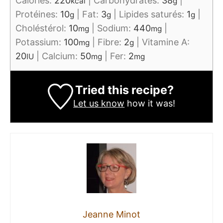
Calories:
220
|
Carbohydrates:
38
|
kcal
g
Protéines:
10
|
Fat:
3
|
Lipides saturés:
1
|
g
g
g
Choléstérol:
10
|
Sodium:
440
|
mg
mg
Potassium:
100
|
Fibre:
2
|
Vitamine A:
mg
g
20
|
Calcium:
50
|
Fer:
2
IU
mg
mg
Tried this recipe?
Let us know
how it was!
Jeanne Minot