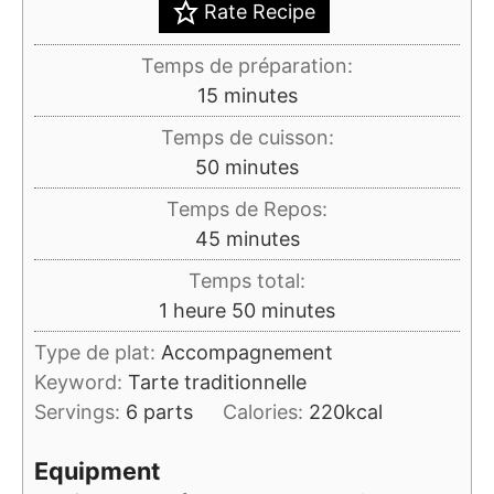
Rate Recipe
Temps de préparation:
minutes
15
minutes
Temps de cuisson:
minutes
50
minutes
Temps de Repos:
minutes
45
minutes
Temps total:
heure
minutes
1
heure
50
minutes
Type de plat:
Accompagnement
Keyword:
Tarte traditionnelle
Servings:
6
parts
Calories:
220
kcal
Equipment