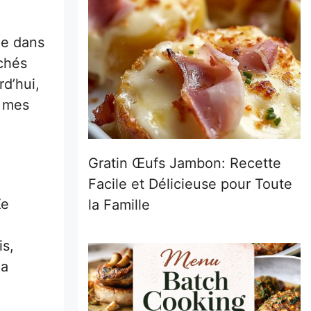
le dans
chés
d’hui,
t mes
Gratin Œufs Jambon: Recette
Facile et Délicieuse pour Toute
Xe
la Famille
a
is,
ma