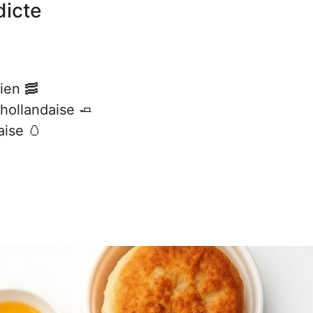
dicte
ien 🥓
hollandaise 🧈
aise 🥚