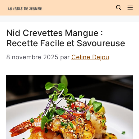
Aller
M
au
contenu
Nid Crevettes Mangue :
Recette Facile et Savoureuse
8 novembre 2025
par
Celine Dejou