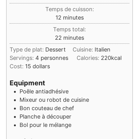
Temps de cuisson:
minutes
12
minutes
Temps total:
minutes
22
minutes
Type de plat:
Dessert
Cuisine:
Italien
Servings:
4
personnes
Calories:
220
kcal
Cost:
15 dollars
Equipment
Poêle antiadhésive
Mixeur ou robot de cuisine
Bon couteau de chef
Planche à découper
Bol pour le mélange