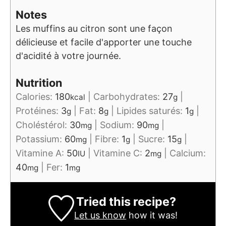
Notes
Les muffins au citron sont une façon
délicieuse et facile d'apporter une touche
d'acidité à votre journée.
Nutrition
Calories:
180
|
Carbohydrates:
27
|
kcal
g
Protéines:
3
|
Fat:
8
|
Lipides saturés:
1
|
g
g
g
Choléstérol:
30
|
Sodium:
90
|
mg
mg
Potassium:
60
|
Fibre:
1
|
Sucre:
15
|
mg
g
g
Vitamine A:
50
|
Vitamine C:
2
|
Calcium:
IU
mg
40
|
Fer:
1
mg
mg
Tried this recipe?
Let us know
how it was!