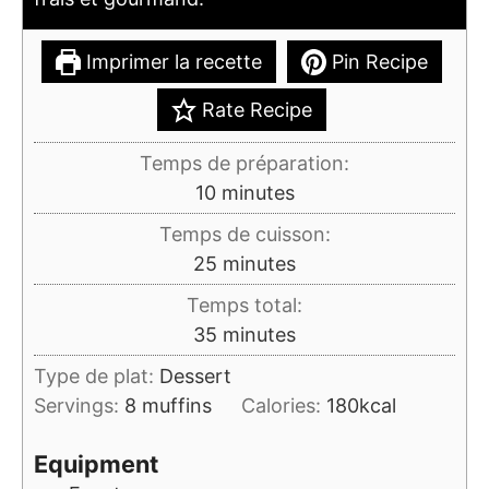
Imprimer la recette
Pin Recipe
Rate Recipe
Temps de préparation:
minutes
10
minutes
Temps de cuisson:
minutes
25
minutes
Temps total:
minutes
35
minutes
Type de plat:
Dessert
Servings:
8
muffins
Calories:
180
kcal
Equipment