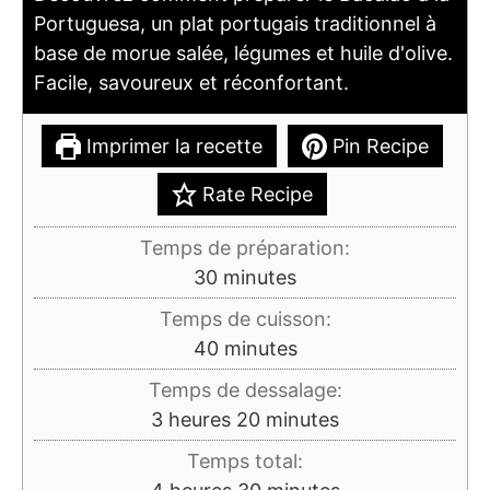
Portuguesa, un plat portugais traditionnel à
base de morue salée, légumes et huile d'olive.
Facile, savoureux et réconfortant.
Imprimer la recette
Pin Recipe
Rate Recipe
Temps de préparation:
minutes
30
minutes
Temps de cuisson:
minutes
40
minutes
Temps de dessalage:
heures
minutes
3
heures
20
minutes
Temps total:
heures
minutes