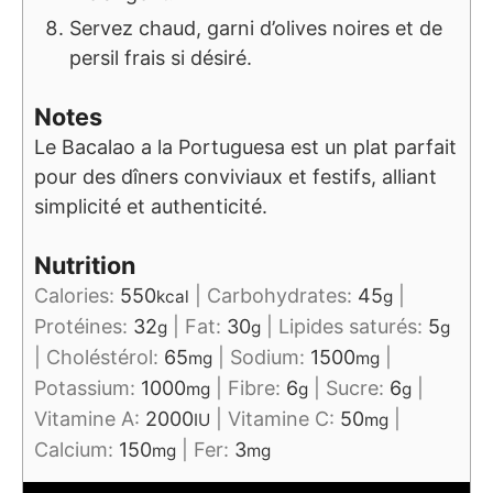
Servez chaud, garni d’olives noires et de
persil frais si désiré.
Notes
Le Bacalao a la Portuguesa est un plat parfait
pour des dîners conviviaux et festifs, alliant
simplicité et authenticité.
Nutrition
Calories:
550
|
Carbohydrates:
45
|
kcal
g
Protéines:
32
|
Fat:
30
|
Lipides saturés:
5
g
g
g
|
Choléstérol:
65
|
Sodium:
1500
|
mg
mg
Potassium:
1000
|
Fibre:
6
|
Sucre:
6
|
mg
g
g
Vitamine A:
2000
|
Vitamine C:
50
|
IU
mg
Calcium:
150
|
Fer:
3
mg
mg