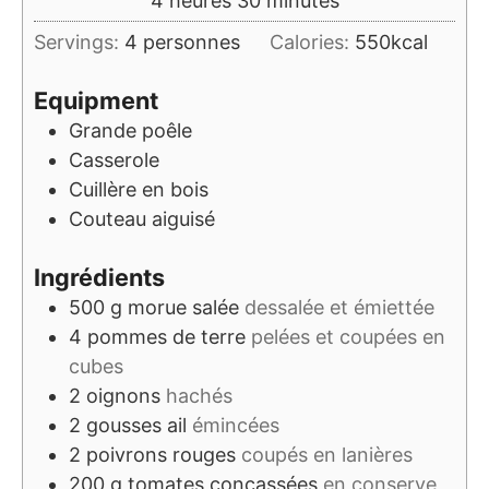
4
heures
30
minutes
Servings:
4
personnes
Calories:
550
kcal
Equipment
Grande poêle
Casserole
Cuillère en bois
Couteau aiguisé
Ingrédients
500
g
morue salée
dessalée et émiettée
4
pommes de terre
pelées et coupées en
cubes
2
oignons
hachés
2
gousses
ail
émincées
2
poivrons rouges
coupés en lanières
200
g
tomates concassées
en conserve