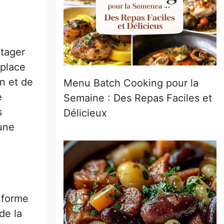
rtager
 place
on et de
Menu Batch Cooking pour la
e
Semaine : Des Repas Faciles et
s
Délicieux
une
e forme
 de la