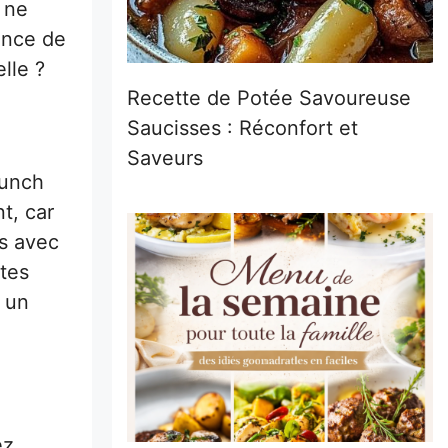
e ne
ance de
elle ?
Recette de Potée Savoureuse
Saucisses : Réconfort et
Saveurs
runch
t, car
es avec
ttes
t un
ez