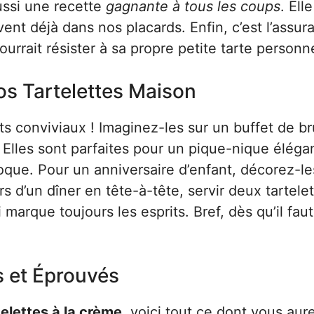
ussi une recette
gagnante à tous les coups
. Ell
ent déjà dans nos placards. Enfin, c’est l’assur
ourrait résister à sa propre petite tarte personn
os Tartelettes Maison
s conviviaux ! Imaginez-les sur un buffet de b
Elles sont parfaites pour un pique-nique élégan
que. Pour un anniversaire d’enfant, décorez-l
rs d’un dîner en tête-à-tête, servir deux tartele
marque toujours les esprits. Bref, dès qu’il fau
s et Éprouvés
telettes à la crème
, voici tout ce dont vous aur