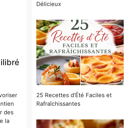
Délicieux
ilibré
t
25 Recettes d’Été Faciles et
voriser
Rafraîchissantes
intien
er des
e la