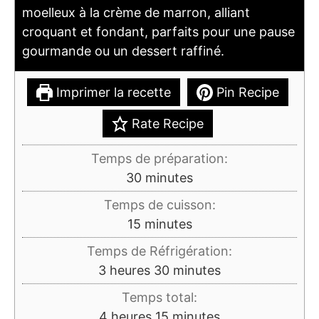
moelleux à la crème de marron, alliant
croquant et fondant, parfaits pour une pause
gourmande ou un dessert raffiné.
Imprimer la recette
Pin Recipe
Rate Recipe
Temps de préparation:
minutes
30
minutes
Temps de cuisson:
minutes
15
minutes
Temps de Réfrigération:
heures
minutes
3
heures
30
minutes
Temps total:
heures
minutes
4
heures
15
minutes