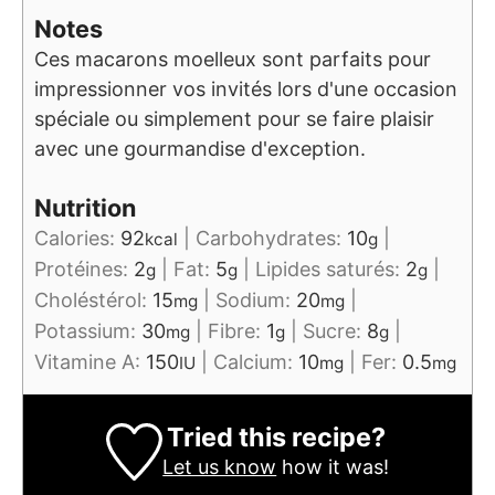
Notes
Ces macarons moelleux sont parfaits pour
impressionner vos invités lors d'une occasion
spéciale ou simplement pour se faire plaisir
avec une gourmandise d'exception.
Nutrition
Calories:
92
|
Carbohydrates:
10
|
kcal
g
Protéines:
2
|
Fat:
5
|
Lipides saturés:
2
|
g
g
g
Choléstérol:
15
|
Sodium:
20
|
mg
mg
Potassium:
30
|
Fibre:
1
|
Sucre:
8
|
mg
g
g
Vitamine A:
150
|
Calcium:
10
|
Fer:
0.5
IU
mg
mg
Tried this recipe?
Let us know
how it was!