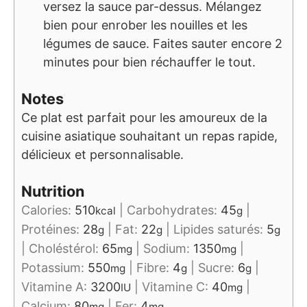
versez la sauce par-dessus. Mélangez
bien pour enrober les nouilles et les
légumes de sauce. Faites sauter encore 2
minutes pour bien réchauffer le tout.
Notes
Ce plat est parfait pour les amoureux de la
cuisine asiatique souhaitant un repas rapide,
délicieux et personnalisable.
Nutrition
Calories:
510
|
Carbohydrates:
45
|
kcal
g
Protéines:
28
|
Fat:
22
|
Lipides saturés:
5
g
g
g
|
Choléstérol:
65
|
Sodium:
1350
|
mg
mg
Potassium:
550
|
Fibre:
4
|
Sucre:
6
|
mg
g
g
Vitamine A:
3200
|
Vitamine C:
40
|
IU
mg
Calcium:
80
|
Fer:
4
mg
mg