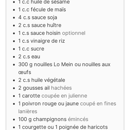
1
c.c
huile de sésame
1
c.c
fécule de maïs
4
c.s
sauce soja
2
c.s
sauce huître
1
c.s
sauce hoisin
optionnel
1
c.s
vinaigre de riz
1
c.c
sucre
2
c.s
eau
300
g
nouilles Lo Mein ou nouilles aux
œufs
2
c.s
huile végétale
2
gousses
ail
hachées
1
carotte
coupée en julienne
1
poivron rouge ou jaune
coupé en fines
lanières
100
g
champignons
émincés
1
courgette ou 1 poignée de haricots