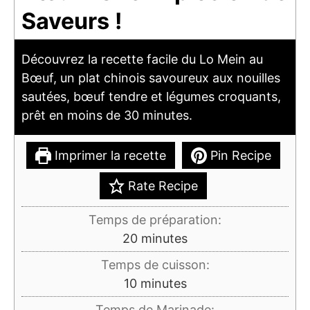
Saveurs !
Découvrez la recette facile du Lo Mein au
Bœuf, un plat chinois savoureux aux nouilles
sautées, bœuf tendre et légumes croquants,
prêt en moins de 30 minutes.
Imprimer la recette
Pin Recipe
Rate Recipe
Temps de préparation:
minutes
20
minutes
Temps de cuisson:
minutes
10
minutes
Temps de Marinade: