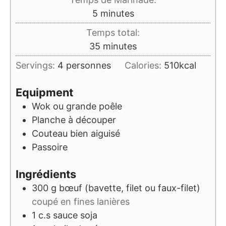
minutes
5
minutes
Temps total:
minutes
35
minutes
Servings:
4
personnes
Calories:
510
kcal
Equipment
Wok ou grande poêle
Planche à découper
Couteau bien aiguisé
Passoire
Ingrédients
300
g
bœuf (bavette, filet ou faux-filet)
coupé en fines lanières
1
c.s
sauce soja