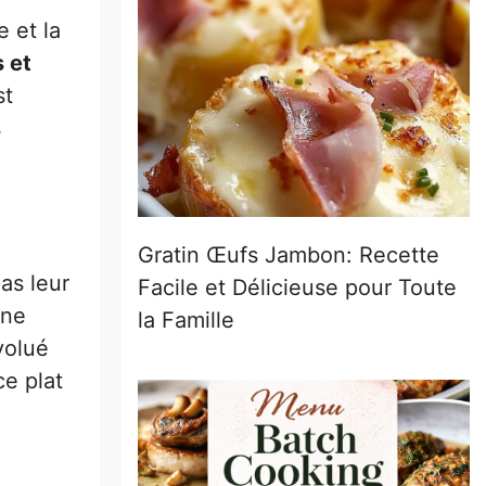
 et la
 et
st
s
Gratin Œufs Jambon: Recette
as leur
Facile et Délicieuse pour Toute
une
la Famille
volué
ce plat