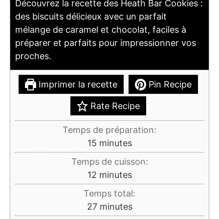
Découvrez la recette des Heath Bar Cookies :
des biscuits délicieux avec un parfait
mélange de caramel et chocolat, faciles à
préparer et parfaits pour impressionner vos
proches.
Imprimer la recette
Pin Recipe
Rate Recipe
Temps de préparation:
minutes
15
minutes
Temps de cuisson:
minutes
12
minutes
Temps total:
minutes
27
minutes