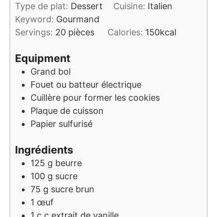
Type de plat:
Dessert
Cuisine:
Italien
Keyword:
Gourmand
Servings:
20
pièces
Calories:
150
kcal
Equipment
Grand bol
Fouet ou batteur électrique
Cuillère
pour former les cookies
Plaque de cuisson
Papier sulfurisé
Ingrédients
125
g
beurre
100
g
sucre
75
g
sucre brun
1
œuf
1
c.c
extrait de vanille