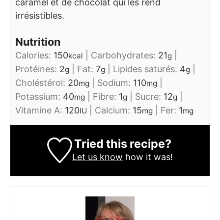
caramel et de chocolat qui les rend
irrésistibles.
Nutrition
Calories:
150
|
Carbohydrates:
21
|
kcal
g
Protéines:
2
|
Fat:
7
|
Lipides saturés:
4
|
g
g
g
Choléstérol:
20
|
Sodium:
110
|
mg
mg
Potassium:
40
|
Fibre:
1
|
Sucre:
12
|
mg
g
g
Vitamine A:
120
|
Calcium:
15
|
Fer:
1
IU
mg
mg
Tried this recipe?
Let us know
how it was!