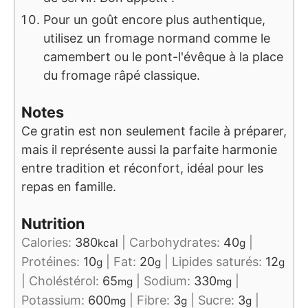
Pour un goût encore plus authentique,
utilisez un fromage normand comme le
camembert ou le pont-l'évêque à la place
du fromage râpé classique.
Notes
Ce gratin est non seulement facile à préparer,
mais il représente aussi la parfaite harmonie
entre tradition et réconfort, idéal pour les
repas en famille.
Nutrition
Calories:
380
|
Carbohydrates:
40
|
kcal
g
Protéines:
10
|
Fat:
20
|
Lipides saturés:
12
g
g
g
|
Choléstérol:
65
|
Sodium:
330
|
mg
mg
Potassium:
600
|
Fibre:
3
|
Sucre:
3
|
mg
g
g