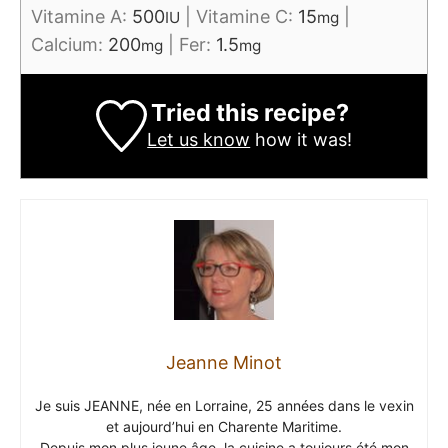
Vitamine A:
500
|
Vitamine C:
15
|
IU
mg
Calcium:
200
|
Fer:
1.5
mg
mg
Tried this recipe?
Let us know
how it was!
Jeanne Minot
Je suis JEANNE, née en Lorraine, 25 années dans le vexin
et aujourd’hui en Charente Maritime.
Depuis mon plus jeune âge, la cuisine a toujours été mon