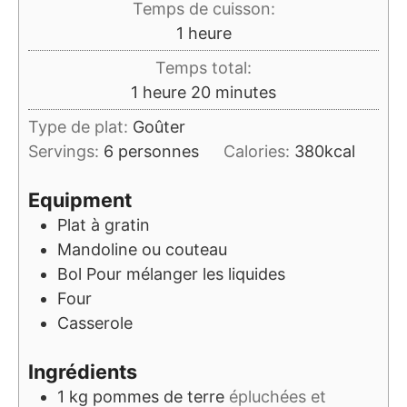
Temps de cuisson:
heure
1
heure
Temps total:
heure
minutes
1
heure
20
minutes
Type de plat:
Goûter
Servings:
6
personnes
Calories:
380
kcal
Equipment
Plat à gratin
Mandoline ou couteau
Bol
Pour mélanger les liquides
Four
Casserole
Ingrédients
1
kg
pommes de terre
épluchées et