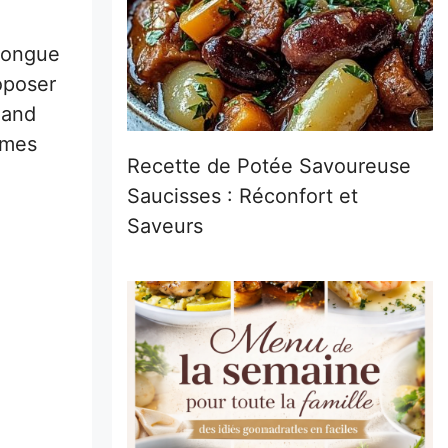
 longue
roposer
uand
umes
Recette de Potée Savoureuse
Saucisses : Réconfort et
Saveurs