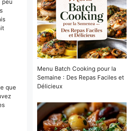
n peu
s
is
it
Menu Batch Cooking pour la
Semaine : Des Repas Faciles et
Délicieux
te que
ouvez
es