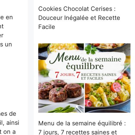
Cookies Chocolat Cerises :
te en
Douceur Inégalée et Recette
nt
Facile
er
ns un
mes de
l, ainsi
Menu de la semaine équilibré :
t on a
7 jours, 7 recettes saines et