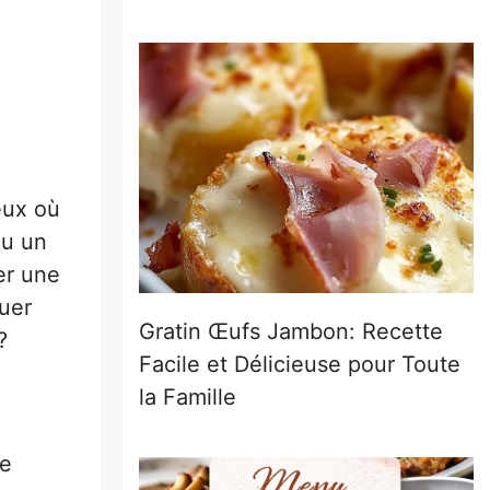
eux où
nu un
ner une
quer
Gratin Œufs Jambon: Recette
?
Facile et Délicieuse pour Toute
la Famille
te