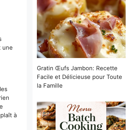
s
t une
Gratin Œufs Jambon: Recette
Facile et Délicieuse pour Toute
la Famille
des
rien
ne
plaît à