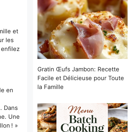
ille et
r les
 enfilez
Gratin Œufs Jambon: Recette
Facile et Délicieuse pour Toute
la Famille
le en
e. Dans
he. Une
lon ! »