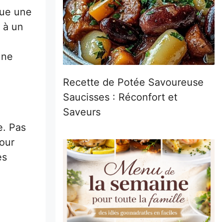
nue une
 à un
 ne
Recette de Potée Savoureuse
Saucisses : Réconfort et
Saveurs
e. Pas
pour
es