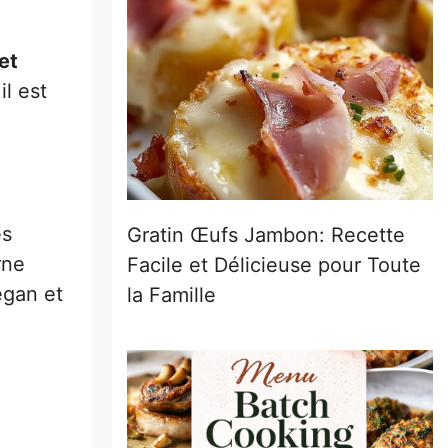
et
il est
es
Gratin Œufs Jambon: Recette
rne
Facile et Délicieuse pour Toute
egan et
la Famille