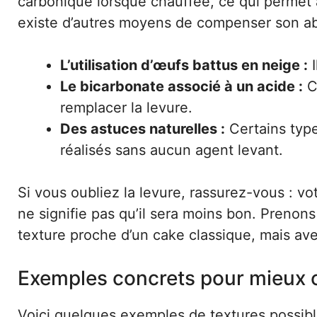
carbonique lorsque chauffée, ce qui permet à
existe d’autres moyens de compenser son a
L’utilisation d’œufs battus en neige :
I
Le bicarbonate associé à un acide :
Co
remplacer la levure.
Des astuces naturelles :
Certains typ
réalisés sans aucun agent levant.
Si vous oubliez la levure, rassurez-vous : v
ne signifie pas qu’il sera moins bon. Prenon
texture proche d’un cake classique, mais av
Exemples concrets pour mieux
Voici quelques exemples de textures possible