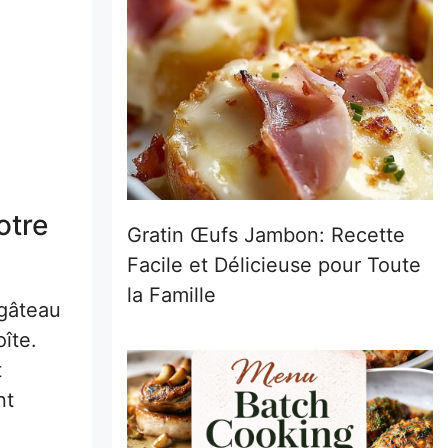
otre
Gratin Œufs Jambon: Recette
Facile et Délicieuse pour Toute
la Famille
 gâteau
îte.
t
nt