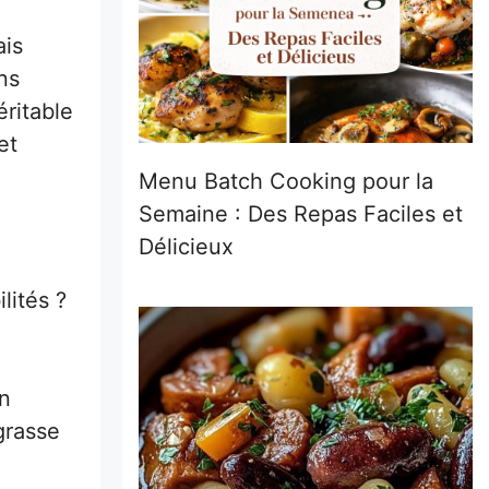
ais
ns
éritable
et
Menu Batch Cooking pour la
Semaine : Des Repas Faciles et
Délicieux
lités ?
un
grasse