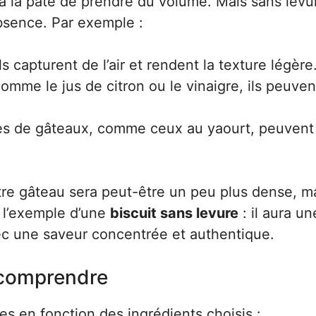
 la pâte de prendre du volume. Mais sans levure
bsence. Par exemple :
ls capturent de l’air et rendent la texture légère
mme le jus de citron ou le vinaigre, ils peuven
es de gâteaux, comme ceux au yaourt, peuvent
otre gâteau sera peut-être un peu plus dense, m
s l’exemple d’une
biscuit sans levure
: il aura un
ec une saveur concentrée et authentique.
 comprendre
s en fonction des ingrédients choisis :