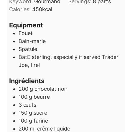
Keyword:
Gourmand
Servings:
8
parts
Calories:
450
kcal
Equipment
Fouet
Bain-marie
Spatule
BatE sterling, especially if served Trader
Joe, I rel
Ingrédients
200
g
chocolat noir
100
g
beurre
3
œufs
150
g
sucre
100
g
farine
200
ml
crème liquide