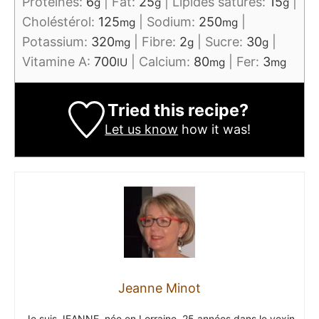
Protéines:
6
|
Fat:
25
|
Lipides saturés:
15
|
g
g
g
Choléstérol:
125
|
Sodium:
250
|
mg
mg
Potassium:
320
|
Fibre:
2
|
Sucre:
30
|
mg
g
g
Vitamine A:
700
|
Calcium:
80
|
Fer:
3
IU
mg
mg
Tried this recipe?
Let us know
how it was!
Jeanne Minot
Je suis JEANNE, née en Lorraine, 25 années dans le vexin