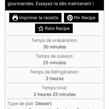
gourmandes. Essayez-la dès maintenant !
Imprimer la recette
Pin Recipe
Rate Recipe
Temps de préparation:
minutes
30
minutes
Temps de cuisson:
minutes
25
minutes
Temps de Réfrigération:
heures
2
heures
Temps total:
heures
minutes
2
heures
25
minutes
Type de plat:
Dessert