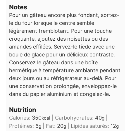
Notes
Pour un gâteau encore plus fondant, sortez-
le du four lorsque le centre semble
légèrement tremblotant. Pour une touche
croquante, ajoutez des noisettes ou des
amandes effilées. Servez-le tiède avec une
boule de glace pour un délicieux contraste.
Conservez le gâteau dans une boîte
hermétique à température ambiante pendant
deux jours ou au réfrigérateur au-delà. Pour
une conservation prolongée, enveloppez-le
dans du papier aluminium et congelez-le.
Nutrition
Calories:
350
|
Carbohydrates:
40
|
kcal
g
Protéines:
6
|
Fat:
20
|
Lipides saturés:
12
|
g
g
g