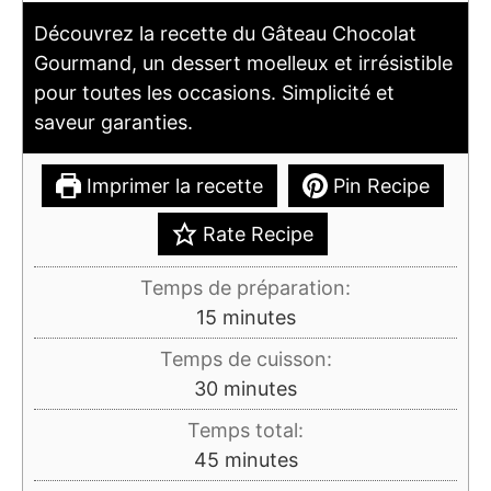
Découvrez la recette du Gâteau Chocolat
Gourmand, un dessert moelleux et irrésistible
pour toutes les occasions. Simplicité et
saveur garanties.
Imprimer la recette
Pin Recipe
Rate Recipe
Temps de préparation:
minutes
15
minutes
Temps de cuisson:
minutes
30
minutes
Temps total:
minutes
45
minutes