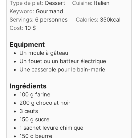
Type de plat:
Dessert
Cuisine:
Italien
Keyword:
Gourmand
Servings:
6
personnes
Calories:
350
kcal
Cost:
10 $
Equipment
Un moule à gâteau
Un fouet ou un batteur électrique
Une casserole pour le bain-marie
Ingrédients
100
g
farine
200
g
chocolat noir
3
œufs
150
g
sucre
1
sachet
levure chimique
150
g
beurre