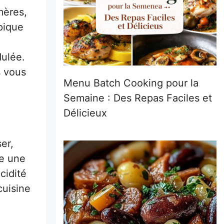
mères,
pique
dulée.
s vous
Menu Batch Cooking pour la
Semaine : Des Repas Faciles et
Délicieux
ser,
te une
cidité
cuisine