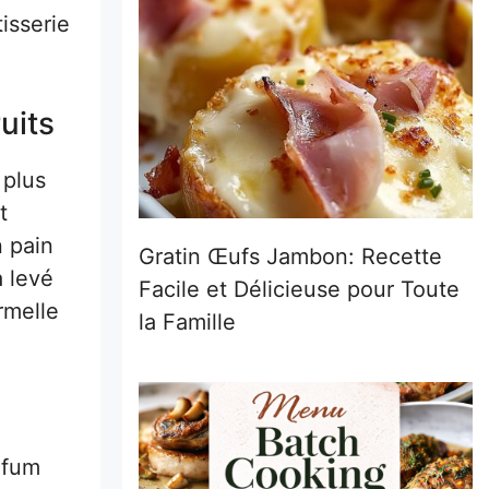
tisserie
uits
 plus
t
n pain
Gratin Œufs Jambon: Recette
a levé
Facile et Délicieuse pour Toute
rmelle
la Famille
rfum