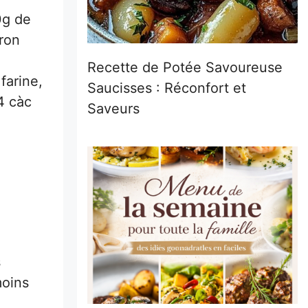
0g de
ron
Recette de Potée Savoureuse
farine,
Saucisses : Réconfort et
4 càc
Saveurs
s
moins